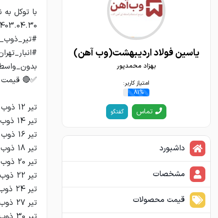
یاسین فولاد اردیبهشت(وب آهن)
بهزاد محمدپور
امتیاز کاربر:
81%
تماس
گفتگو
داشبورد
مشخصات
قیمت محصولات