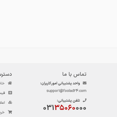
تماس با ما
دسترس
واحد پشتیبانی امور کاربران:
خان
support@foolad24.com
قیم
تلفن پشتیبانی:
اعل
031
35060
000
خری