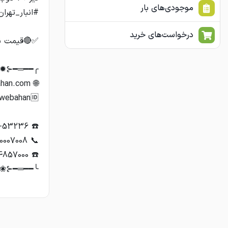
موجودی‌های بار
درخواست‌های خرید
❀⊱━═━━━╯