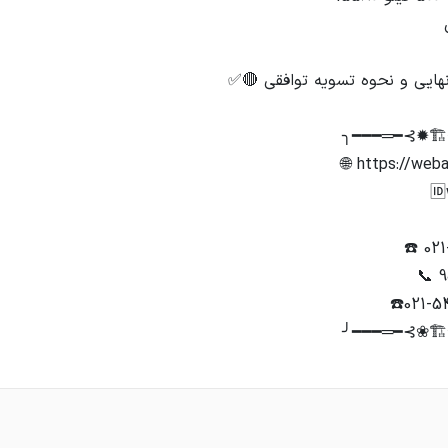
╰━━═━⊰❀🏗