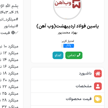
یاسین فولاد اردیبهشت(وب آهن)
بهزاد محمدپور
امتیاز کاربر:
81%
تماس
گفتگو
داشبورد
مشخصات
قیمت محصولات