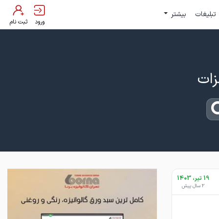
تبلیغات
بیشتر
ورود
ثبت نام
19 تیر، 1403
2 سال پیش