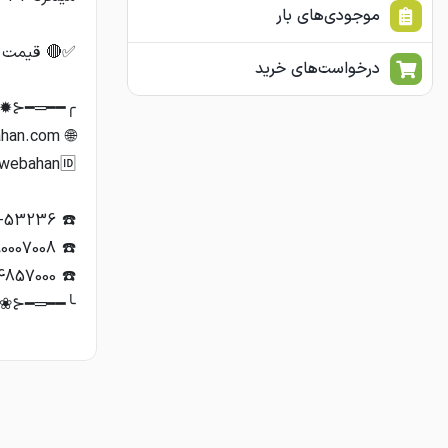
موجودی‌های بار
درخواست‌های خرید
❀⊱━═━━━╯