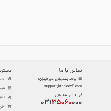
تماس با ما
دسترس
واحد پشتیبانی امور کاربران:
خان
support@foolad24.com
قیم
تلفن پشتیبانی:
اعل
031
35060
000
خری