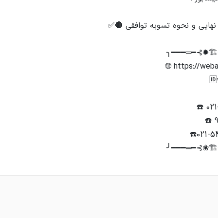
╰━━═━⊰❀🏗