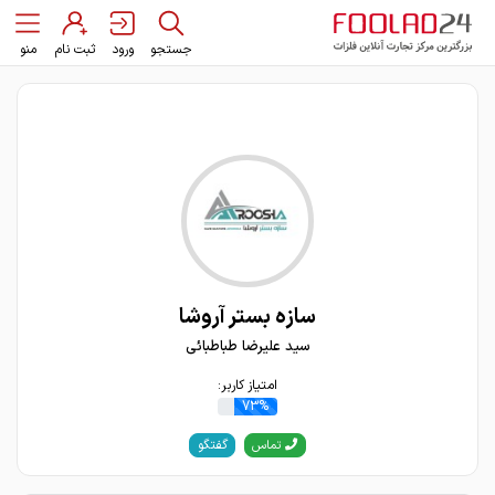
جستجو
ورود
ثبت نام
منو
سازه بستر آروشا
سید علیرضا طباطبائی
امتیاز کاربر:
73%
گفتگو
تماس