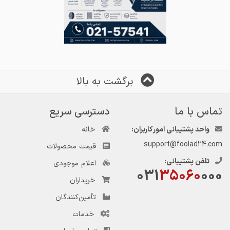
برگشت به بالا
تماس با ما
دسترسی سریع
واحد پشتیبانی امور کاربران:
خانه
support@foolad24.com
قیمت محصولات
تلفن پشتیبانی:
اعلام موجودی
031
35060
000
خریداران
تأمین‌کنندگان
خدمات