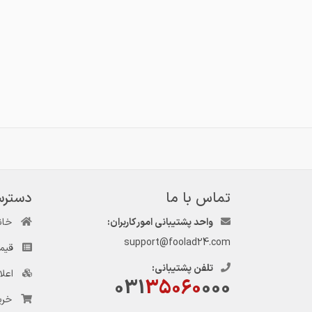
تماس با ما
دسترس
واحد پشتیبانی امور کاربران:
خان
support@foolad24.com
قیم
تلفن پشتیبانی:
اعل
031
35060
000
خری