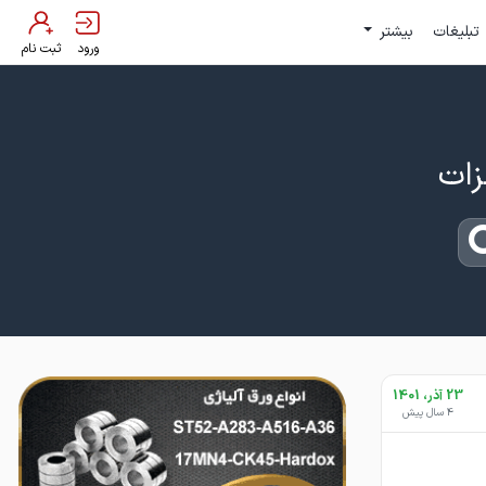
تبلیغات
بیشتر
ورود
ثبت نام
23 آذر، 1401
4 سال پیش