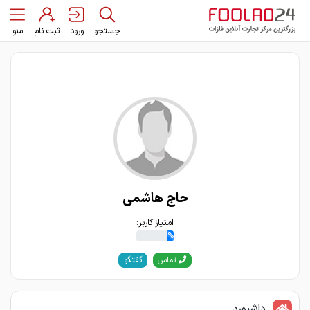
جستجو
ورود
ثبت نام
منو
حاج هاشمی
امتیاز کاربر:
16%
گفتگو
تماس
داشبورد