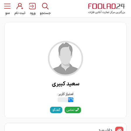
جستجو
ورود
ثبت نام
منو
سعید کبیری
امتیاز کاربر:
33%
گفتگو
تماس
داشبورد