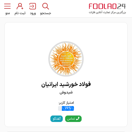
جستجو
ورود
ثبت نام
منو
فولاد خورشید ایرانیان
شیدوش
امتیاز کاربر:
76%
گفتگو
تماس