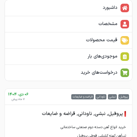
داشبورد
مشخصات
قیمت محصولات
موجودی‌های بار
درخواست‌های خرید
06 دی، 1404
پروفیل
نبشی
ناودانی
قراضه و ضایعات
7 ماه پیش
پروفیل, نبشی, ناودانی, قراضه و ضایعات