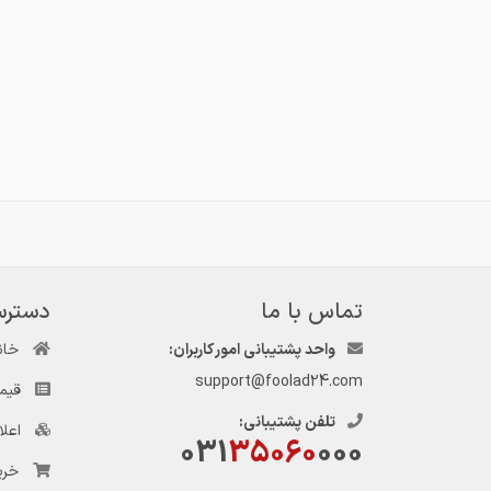
تماس با ما
دسترس
واحد پشتیبانی امور کاربران:
خان
support@foolad24.com
قیم
تلفن پشتیبانی:
اعل
031
35060
000
خری