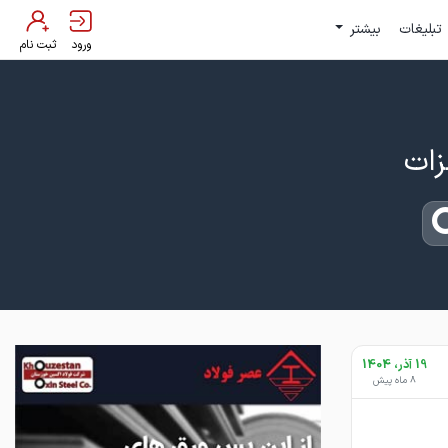
تبلیغات
بیشتر
ورود
ثبت نام
19 آذر، 1404
8 ماه پیش