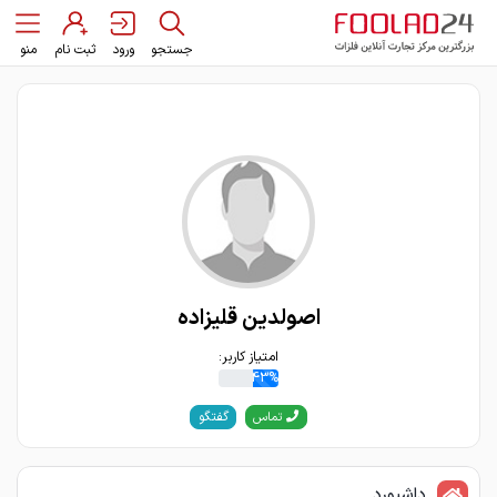
جستجو
ورود
ثبت نام
منو
اصولدین قلیزاده
امتیاز کاربر:
43%
گفتگو
تماس
داشبورد