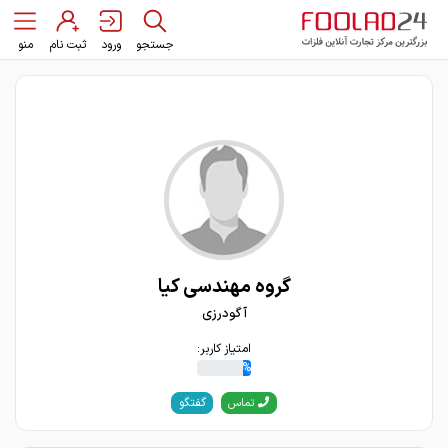
جستجو
ورود
ثبت نام
منو
گروه مهندسی کیا
آ گودرزی
امتیاز کاربر:
14%
گفتگو
تماس