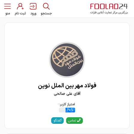
جستجو
ورود
ثبت نام
منو
فولاد مهر بین الملل نوین
آقای علی صالحی
امتیاز کاربر:
60%
گفتگو
تماس