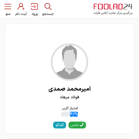
جستجو
ورود
ثبت نام
منو
امیرمحمد صمدی
فولاد میعاد
امتیاز کاربر:
47%
گفتگو
تماس