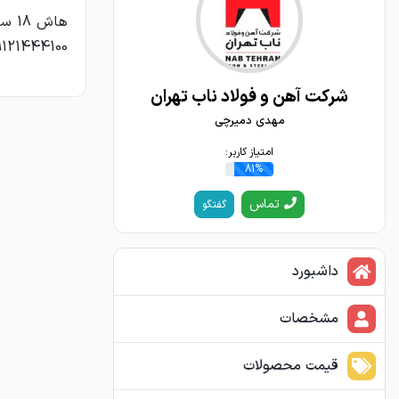
9121444100
شرکت آهن و فولاد ناب تهران
مهدی دمیرچی
امتیاز کاربر:
81%
تماس
گفتگو
داشبورد
مشخصات
قیمت محصولات