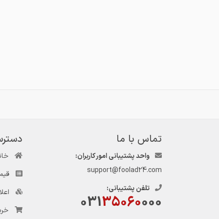
تماس با ما
دسترس
واحد پشتیبانی امور کاربران:
خان
support@foolad24.com
قیم
تلفن پشتیبانی:
اعل
031
35060
000
خری