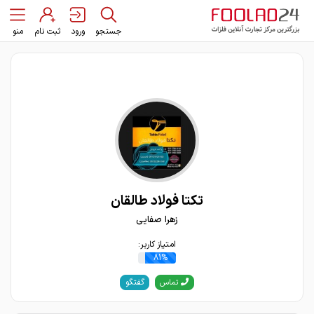
جستجو
ورود
ثبت نام
منو
تکتا فولاد طالقان
زهرا صفایی
امتیاز کاربر:
81%
گفتگو
تماس