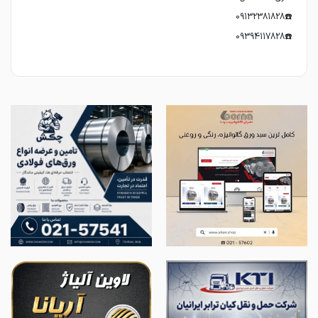
☎️09394117828