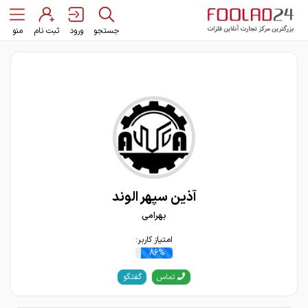
جستجو
ورود
ثبت نام
منو
آذین سپهر الوند
بهرامی
امتیاز کاربر:
86%
گفتگو
تماس