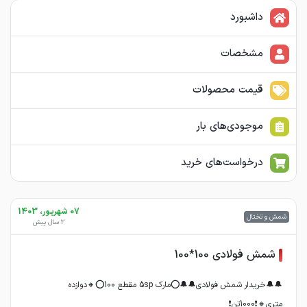
داشبورد
مشخصات
قیمت محصولات
موجودی‌های بار
درخواست‌های خرید
07 شهریور، 1403
شمش و تختال
2 سال پیش
شمش فولادی 100*100
🔔🔔خریدار شمش فولادی🔔🔔⭕️مارک 5sp مقطع 100⭕️🔸دوازده