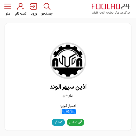
جستجو
ورود
ثبت نام
منو
آذین سپهر الوند
بهرامی
امتیاز کاربر:
86%
گفتگو
تماس