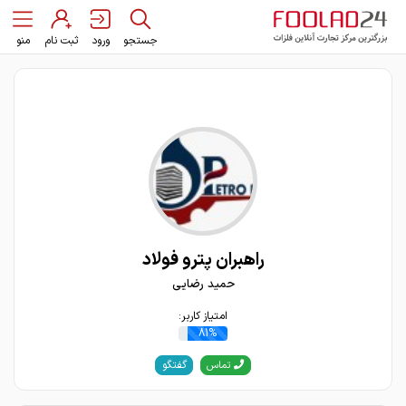
جستجو
ورود
ثبت نام
منو
راهبران پترو فولاد
حمید رضایی
امتیاز کاربر:
81%
گفتگو
تماس