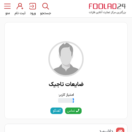
جستجو
ورود
ثبت نام
منو
ضایعات تاجیک
امتیاز کاربر:
8%
گفتگو
تماس
داشبورد