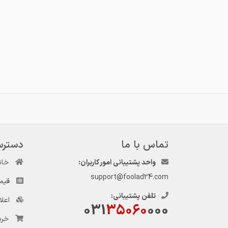
تماس با ما
دسترس
واحد پشتیبانی امور کاربران:
خان
support@foolad24.com
قیم
تلفن پشتیبانی:
اعل
031
35060
000
خری