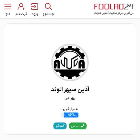
جستجو
ورود
ثبت نام
منو
آذین سپهر الوند
بهرامی
امتیاز کاربر:
86%
گفتگو
تماس