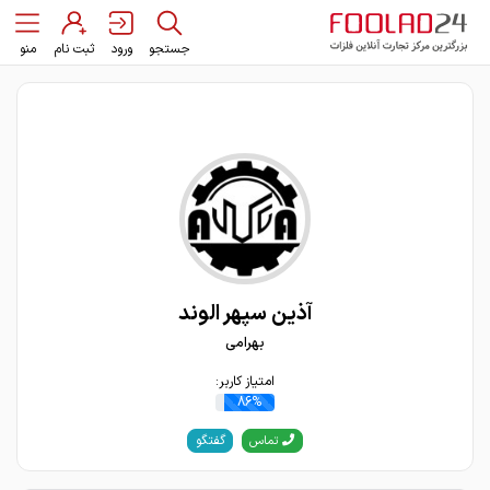
جستجو
ورود
ثبت نام
منو
آذین سپهر الوند
بهرامی
امتیاز کاربر:
86%
گفتگو
تماس