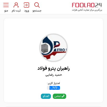
جستجو
ورود
ثبت نام
منو
راهبران پترو فولاد
حمید رضایی
امتیاز کاربر:
81%
گفتگو
تماس