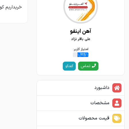
خریداریم کویل 
آهن اینفو
علی باقر نژاد
امتیاز کاربر:
71%
تماس
گفتگو
داشبورد
مشخصات
قیمت محصولات