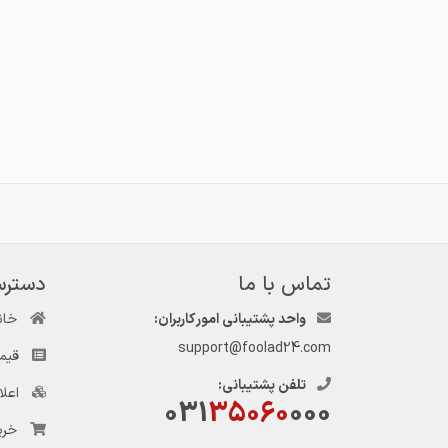
تماس با ما
دسترس
واحد پشتیبانی امور کاربران:
خان
support@foolad24.com
قیم
تلفن پشتیبانی:
اعل
031
35060
000
خری