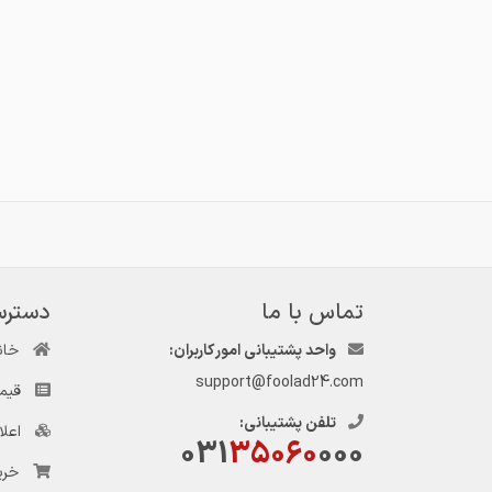
تماس با ما
دسترس
واحد پشتیبانی امور کاربران:
خان
support@foolad24.com
قیم
تلفن پشتیبانی:
اعل
031
35060
000
خری