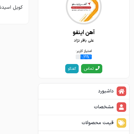
کویل اسیدشویی ضخامت
آهن اینفو
علی باقر نژاد
امتیاز کاربر:
71%
تماس
گفتگو
داشبورد
مشخصات
قیمت محصولات