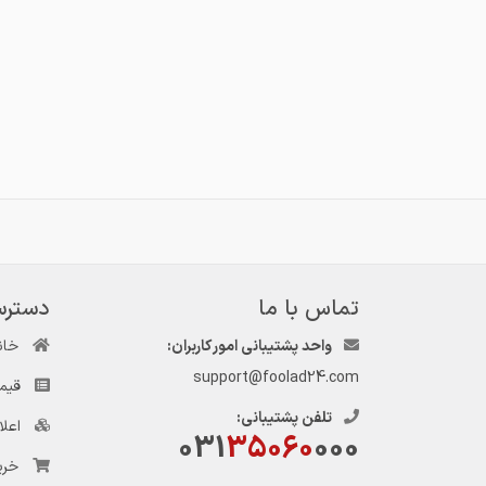
تماس با ما
دسترس
واحد پشتیبانی امور کاربران:
خان
support@foolad24.com
قیم
تلفن پشتیبانی:
اعل
031
35060
000
خری