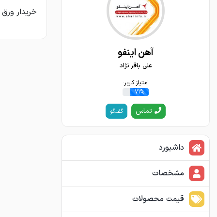
خریدار ورق روغنی با ضخامت
آهن اینفو
علی باقر نژاد
امتیاز کاربر:
71%
تماس
گفتگو
داشبورد
مشخصات
قیمت محصولات