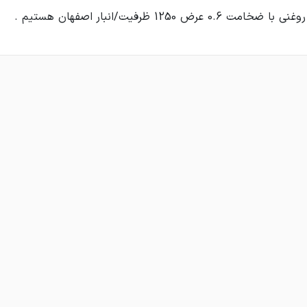
 0.6 عرض 1250 ظرفیت/انبار اصفهان هستیم .