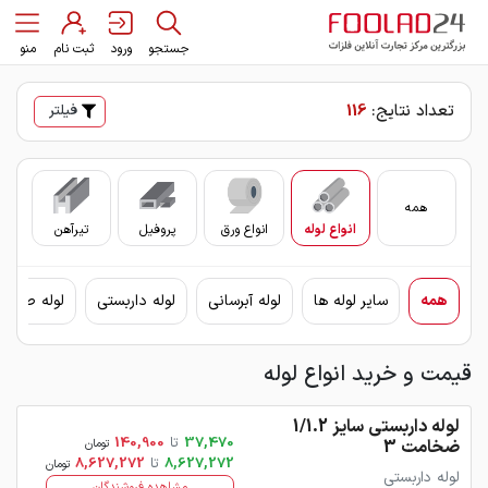
جستجو
ورود
ثبت نام
منو
تعداد نتایج:
116
فیلتر
همه
انواع لوله
انواع ورق
پروفیل
تیرآهن
سای
همه
سایر لوله ها
لوله آبرسانی
لوله داربستی
لوله صنعت
قیمت و خرید انواع لوله
لوله داربستی سایز 1/1.2
37,470
تا
140,900
ضخامت 3
تومان
8,627,272
تا
8,627,272
تومان
لوله داربستی
مشاهده فروشندگان