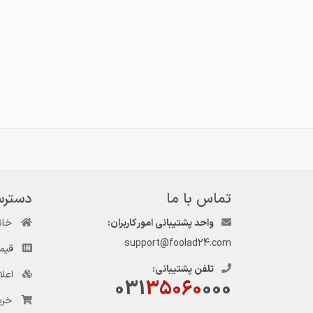
تماس با ما
دسترس
واحد پشتیبانی امور کاربران:
خان
support@foolad24.com
قیم
تلفن پشتیبانی:
اعل
031
35060
000
خری