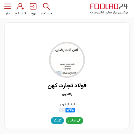
جستجو
ورود
ثبت نام
منو
فولاد تجارت کهن
رضایی
امتیاز کاربر:
59%
گفتگو
تماس