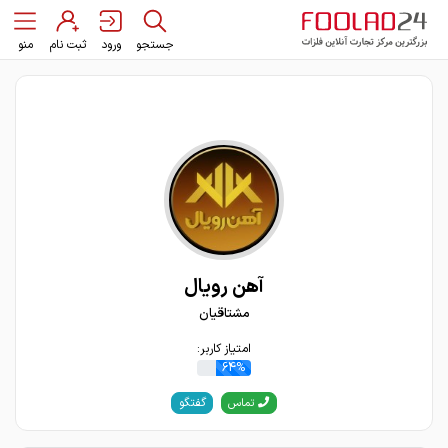
جستجو
ورود
ثبت نام
منو
آهن رویال
مشتاقیان
امتیاز کاربر:
64%
گفتگو
تماس