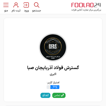
جستجو
ورود
ثبت نام
منو
گسترش فولاد آذربایجان صبا
اکبری
امتیاز کاربر:
71%
گفتگو
تماس