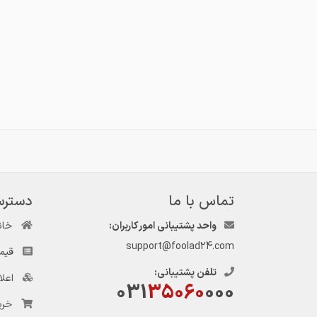
تماس با ما
دسترس
واحد پشتیبانی امور کاربران:
خان
support@foolad24.com
قیم
تلفن پشتیبانی:
اعل
031
35060
000
خری