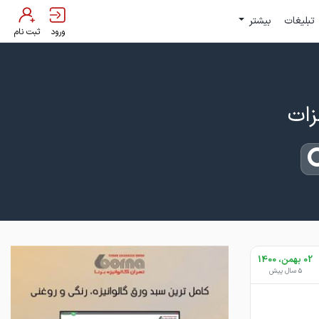
تبلیغات
بیشتر
ورود
ثبت نام
02 بهمن، 1400
5 سال پیش