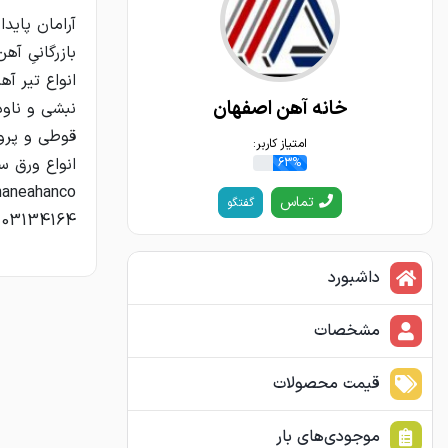
خانه آهن اصفهان
امتیاز کاربر:
63%
تماس
گفتگو
03134164
داشبورد
مشخصات
قیمت محصولات
موجودی‌های بار