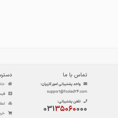
تماس با ما
دسترس
واحد پشتیبانی امور کاربران:
خان
support@foolad24.com
قیم
تلفن پشتیبانی:
اعل
031
35060
000
خری