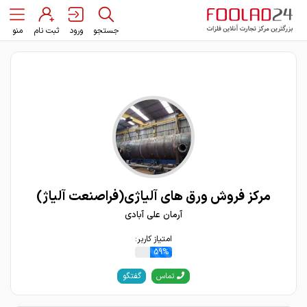
جستجو
ورود
ثبت نام
منو
مرکز فروش ورق های آلیاژی(فراصنعت آلیاژ)
آرمان علی آبادی
امتیاز کاربر:
59%
گفتگو
تماس