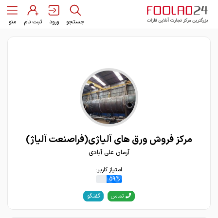
جستجو
ورود
ثبت نام
منو
مرکز فروش ورق های آلیاژی(فراصنعت آلیاژ)
آرمان علی آبادی
امتیاز کاربر:
59%
گفتگو
تماس