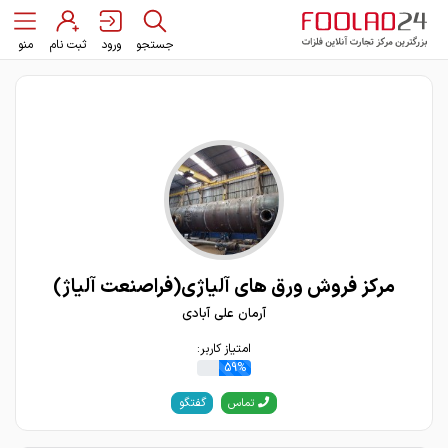
جستجو
ورود
ثبت نام
منو
مرکز فروش ورق های آلیاژی(فراصنعت آلیاژ)
آرمان علی آبادی
امتیاز کاربر:
59%
گفتگو
تماس