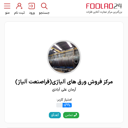
جستجو
ورود
ثبت نام
منو
مرکز فروش ورق های آلیاژی(فراصنعت آلیاژ)
آرمان علی آبادی
امتیاز کاربر:
59%
گفتگو
تماس