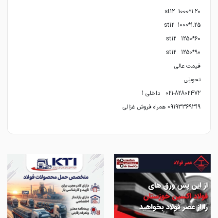
09193369319 همراه فروش غزالی