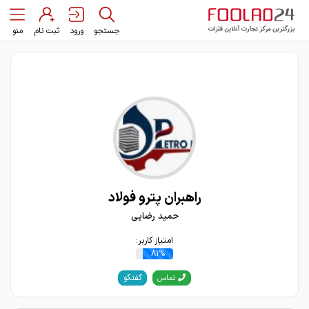
جستجو
ورود
ثبت نام
منو
راهبران پترو فولاد
حمید رضایی
امتیاز کاربر:
81%
گفتگو
تماس