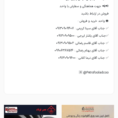
🆔️ @Petrofooladcoo