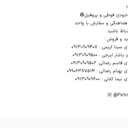
🆔️ @Petr