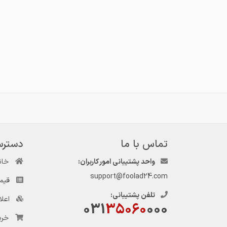
تماس با ما
دسترس
واحد پشتیبانی امور کاربران:
خان
support@foolad24.com
قیم
تلفن پشتیبانی:
اعل
031
35060
000
خری