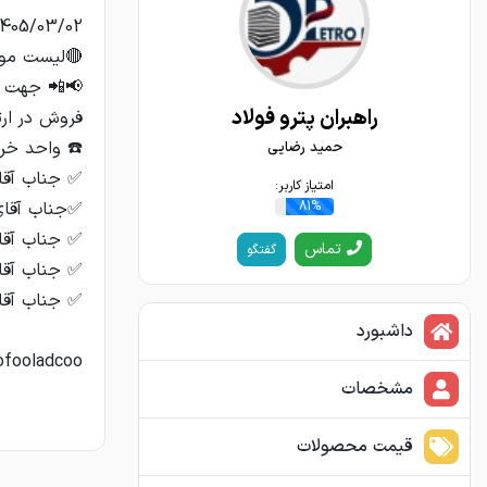
راهبران پترو فولاد
حمید رضایی
امتیاز کاربر:
81%
تماس
گفتگو
داشبورد
ofooladcoo
مشخصات
قیمت محصولات