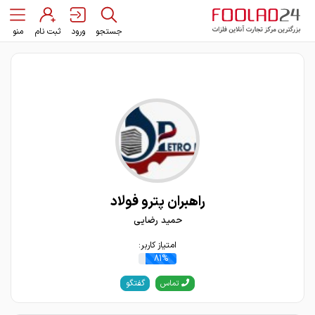
جستجو
ورود
ثبت نام
منو
راهبران پترو فولاد
حمید رضایی
امتیاز کاربر:
81%
گفتگو
تماس