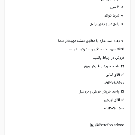
🆔️ @Petrofooladcoo