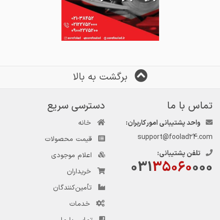
برگشت به بالا
تماس با ما
دسترسی سریع
واحد پشتیبانی امور کاربران:
خانه
support@foolad24.com
قیمت محصولات
تلفن پشتیبانی:
اعلام موجودی
031
35060
000
خریداران
تأمین‌کنندگان
خدمات