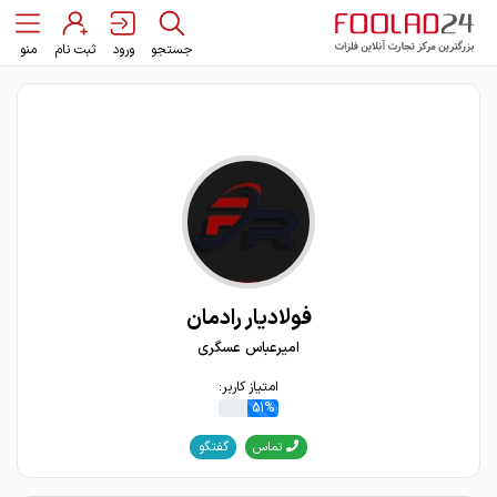
جستجو
ورود
ثبت نام
منو
فولادیار رادمان
امیرعباس عسگری
امتیاز کاربر:
51%
گفتگو
تماس