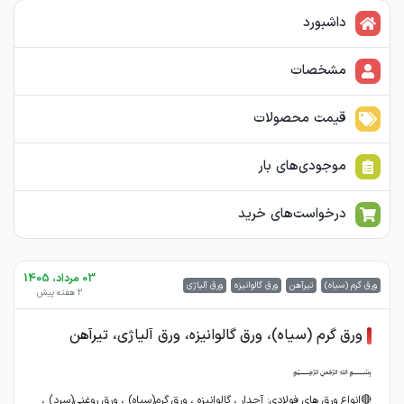
داشبورد
مشخصات
قیمت محصولات
موجودی‌های بار
درخواست‌های خرید
03 مرداد، 1405
ورق گرم (سیاه)
تیرآهن
ورق گالوانیزه
ورق آلیاژی
2 هفته پیش
ورق گرم (سیاه)، ورق گالوانیزه، ورق آلیاژی، تیرآهن
🔴انواع ورق های فولادی: آجدار ، گالوانیزه ، ورق گرم(سیاه) ، ورق روغنی(سرد) ،