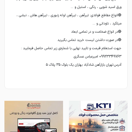
🔴انواع مقاطع فولادی: تیرآهن ، تیرآهن لوله زنبوری ، تیرآهن هاش ، نبشی ،
آدرس:تهران بازارآهن شادآباد بهاران یک بلوک 3۵ پلاک ۵