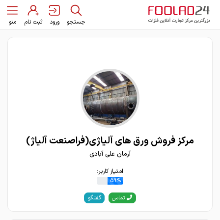
جستجو
ورود
ثبت نام
منو
مرکز فروش ورق های آلیاژی(فراصنعت آلیاژ)
آرمان علی آبادی
امتیاز کاربر:
59%
گفتگو
تماس