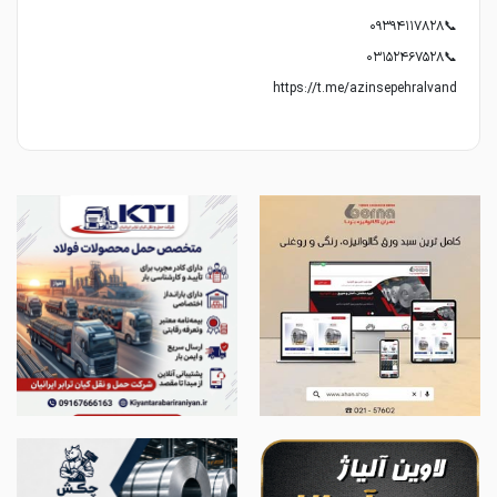
https://t.me/azinsepehralvand