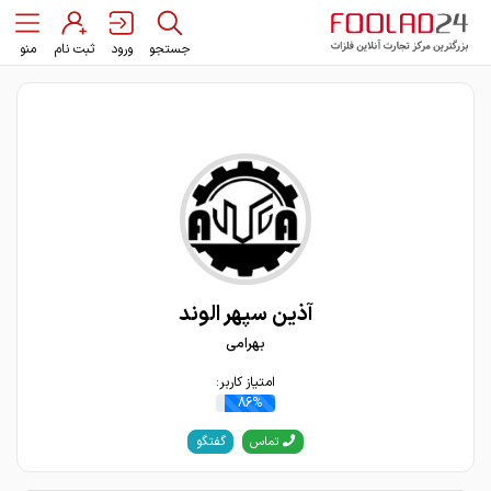
جستجو
ورود
ثبت نام
منو
آذین سپهر الوند
بهرامی
امتیاز کاربر:
86%
گفتگو
تماس