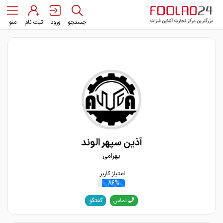
جستجو
ورود
ثبت نام
منو
آذین سپهر الوند
بهرامی
امتیاز کاربر:
86%
گفتگو
تماس