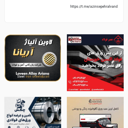
https://t.me/azinsepehralvand