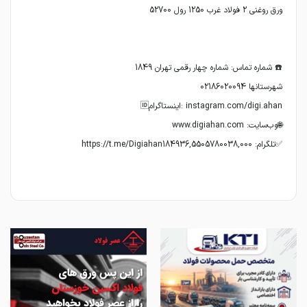
✅تلگرام: https://t.me/Digiahan184936,5505780038,000