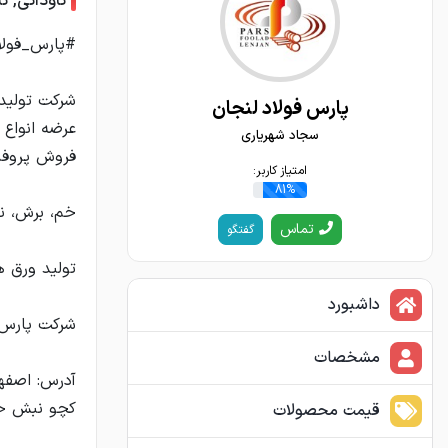
ناودانی, 
پارس فولاد لنجان
سجاد شهریاری
امتیاز کاربر:
81%
تماس
گفتگو
داشبورد
مشخصات
آدرس: اصفه
قیمت محصولات