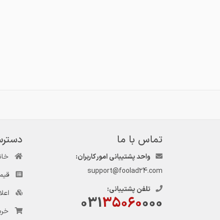
تماس با ما
دسترس
واحد پشتیبانی امور کاربران:
خان
support@foolad24.com
قیم
تلفن پشتیبانی:
اعل
031
35060
000
خری