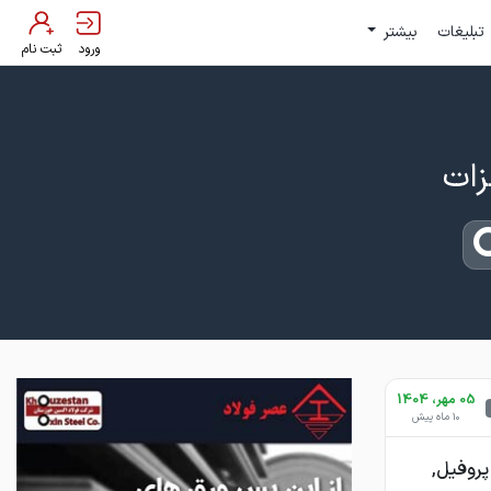
تبلیغات
بیشتر
ورود
ثبت نام
05 مهر، 1404
10 ماه پیش
پروفیل,