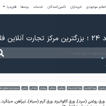
اعلام موجودی
خریداران
تأمین‌کنندگان
خدمات
برندها
فلزپدیا
ارت آنلاین فلزات
 (سرد)
ورق گالوانیزه
ورق گرم (سیاه)
تیرآهن
میلگرد
پروفیل
ناودانی
نبشی
سیم و سایر مفتول ها
ورق روغنی (سرد), ورق گالوانیزه, ورق گرم (سیاه), تیرآهن, میلگرد, 