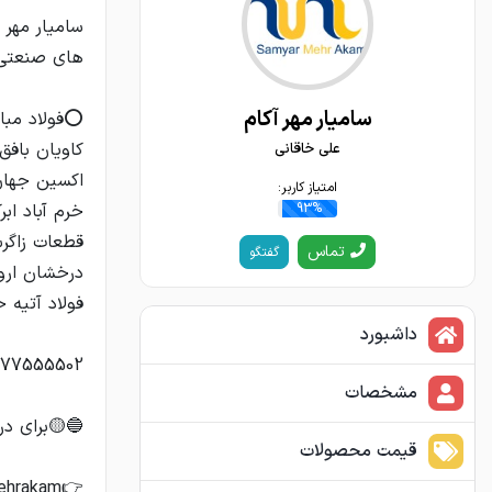
سامیار مهر 
سامیار مهر آکام
علی خاقانی
امتیاز کاربر:
93%
تماس
گفتگو
داشبورد
مشخصات
قیمت محصولات
👉https://zil.ink/samyarmehrakam