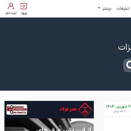
تبلیغات
بیشتر
ورود
ثبت نام
یور، 1404
11 ماه پیش