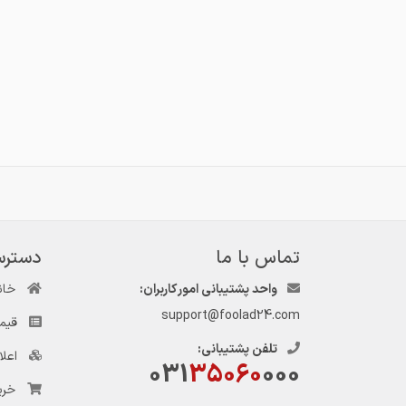
تماس با ما
دسترس
واحد پشتیبانی امور کاربران:
خان
support@foolad24.com
قیم
تلفن پشتیبانی:
اعل
031
35060
000
خری