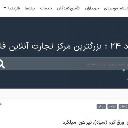
اعلام موجودی
خریداران
تأمین‌کنندگان
خدمات
برندها
فلزپدیا
ارت آنلاین فلزات
25 شهر
 (سیاه)
تیرآهن
میلگرد
, ورق گرم (سیاه), تیرآهن, میلگرد