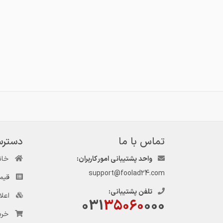
تماس با ما
دسترس
واحد پشتیبانی امور کاربران:
خان
support@foolad24.com
قیم
تلفن پشتیبانی:
اعل
031
35060
000
خری