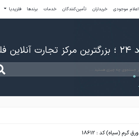
اعلام موجودی
خریداران
تأمین‌کنندگان
خدمات
برندها
فلزپدیا
ارت آنلاین فلزات
ق گرم (سیاه) کد : 18612