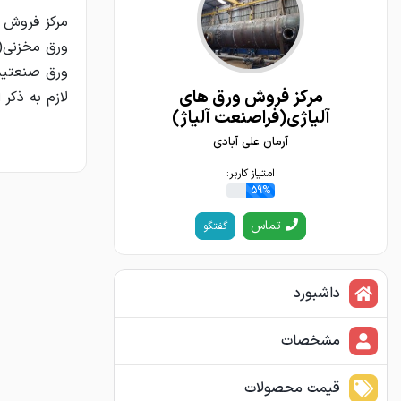
مرکز فروش ورق های
آلیاژی(فراصنعت آلیاژ)
آرمان علی آبادی
امتیاز کاربر:
59%
تماس
گفتگو
داشبورد
مشخصات
قیمت محصولات